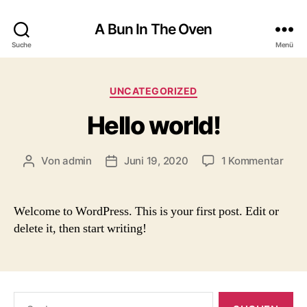
A Bun In The Oven
Suche
Menü
Kategorien
UNCATEGORIZED
Hello world!
zu
Von
admin
Juni 19, 2020
1 Kommentar
Beitragsautor
Beitragsdatum
Hell
worl
Welcome to WordPress. This is your first post. Edit or
delete it, then start writing!
Suche