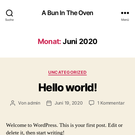
A Bun In The Oven
Suche
Menü
Monat:
Juni 2020
Kategorien
UNCATEGORIZED
Hello world!
zu
Von
admin
Juni 19, 2020
1 Kommentar
Beitragsautor
Beitragsdatum
Hell
worl
Welcome to WordPress. This is your first post. Edit or
delete it, then start writing!